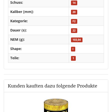
Schuss:
14
Kaliber [mm]:
20
Kategorie:
F2
Dauer (s):
22
NEM (g):
103,04
Shape:
I
Teile:
1
Kunden kauften dazu folgende Produkte