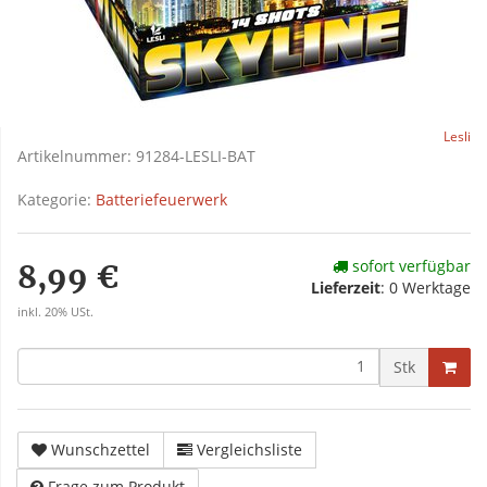
Lesli
Artikelnummer:
91284-LESLI-BAT
Kategorie:
Batteriefeuerwerk
sofort verfügbar
8,99 €
Lieferzeit
:
0 Werktage
inkl. 20% USt.
Stk
Wunschzettel
Vergleichsliste
Frage zum Produkt