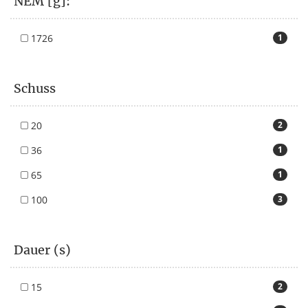
NEM [g]:
1726
1
Schuss
20
2
36
1
65
1
100
3
Dauer (s)
15
2