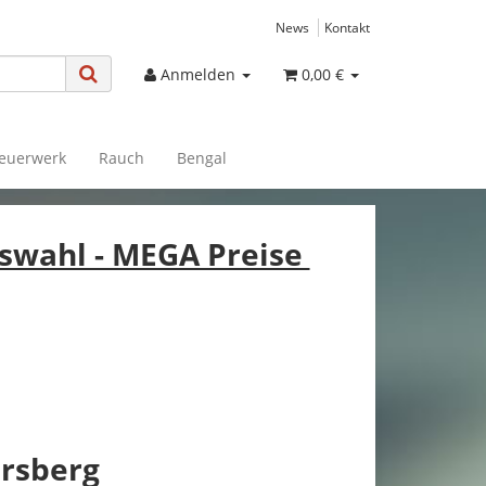
News
Kontakt
Anmelden
0,00 €
euerwerk
Rauch
Bengal
uswahl - MEGA Preise
6
ersberg