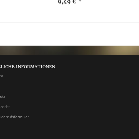
9,49 €
*
ZLICHE INFORMATIONEN
um
utz
srecht
iderrufsformular