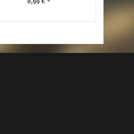
0,99 €
*