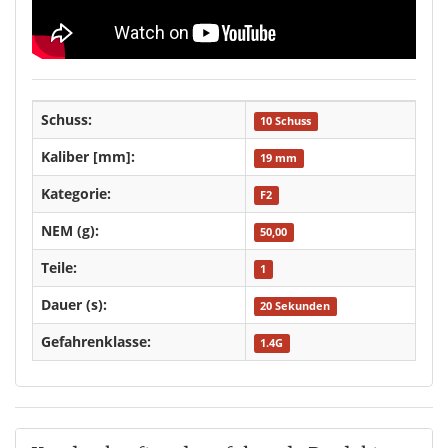
Schuss:
10 Schuss
Kaliber [mm]:
19 mm
Kategorie:
F2
NEM (g):
50,00
Teile:
1
Dauer (s):
20 Sekunden
Gefahrenklasse:
1.4G