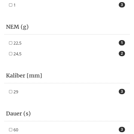
1
3
NEM (g)
22,5
1
24,5
2
Kaliber [mm]
29
3
Dauer (s)
60
3