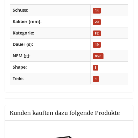
Schuss:
14
Kaliber [mm]:
20
Kategorie:
F2
Dauer (s):
19
NEM (g):
86,8
Shape:
I
Teile:
1
Kunden kauften dazu folgende Produkte