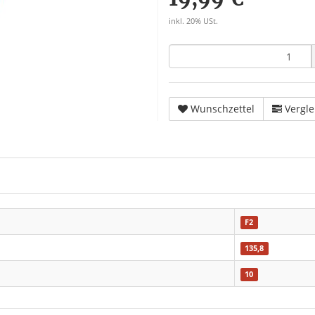
inkl. 20% USt.
Wunschzettel
Vergle
F2
135,8
10