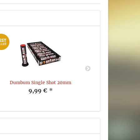
Dumbum Single Shot 20mm
Bum Bum
9,99 €
*