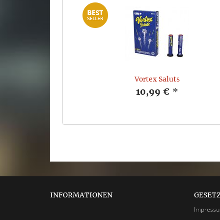
Vortex Saluts
10,99 €
*
INFORMATIONEN
GESET
Impress