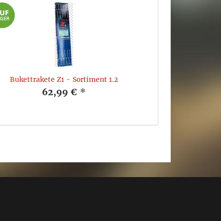
Bukettrakete Z1 - Sortiment 1.2
62,99 €
*