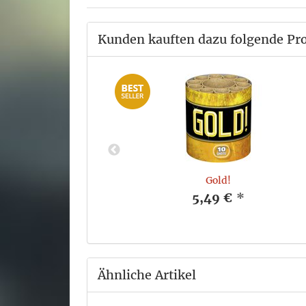
Kunden kauften dazu folgende Pr
1
Gold!
*
5,49 €
*
Ähnliche Artikel