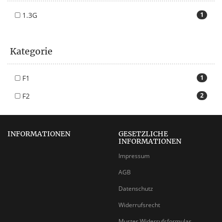
1.3G
1
Kategorie
F1
1
F2
2
INFORMATIONEN
GESETZLICHE
INFORMATIONEN
Impressum
AGB
Datenschutz
Widerrufsrecht
Muster Widerrufsformular