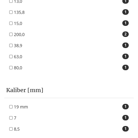
13,0
1
135,8
1
15,0
1
200,0
2
38,9
1
63,0
1
80,0
1
Kaliber [mm]
19 mm
1
7
1
8,5
1