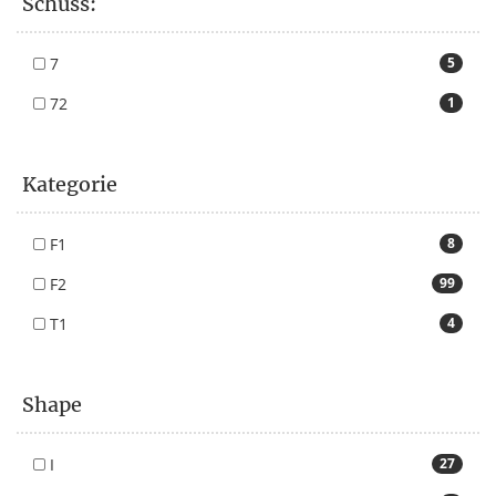
Schuss:
7
5
72
1
Kategorie
F1
8
F2
99
T1
4
Shape
I
27