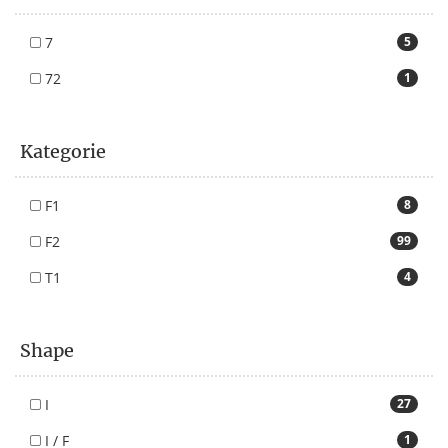
7
5
72
1
Kategorie
F1
8
F2
99
T1
4
Shape
I
27
I / F
1