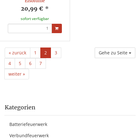
Eisblume
20,99 €
*
sofort verfügbar
« zurück
1
2
3
Gehe zu Seite
4
5
6
7
weiter »
Kategorien
Batteriefeuerwerk
Verbundfeuerwerk