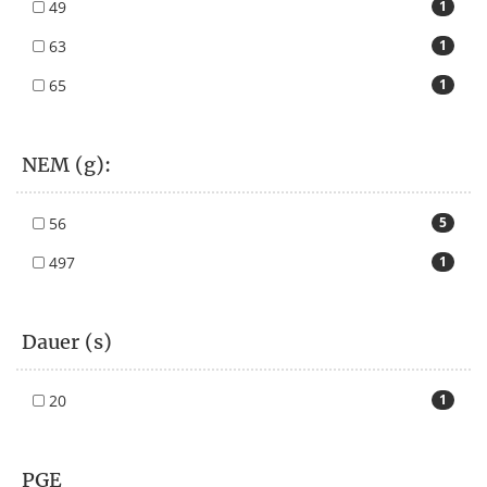
49
1
63
1
65
1
NEM (g):
56
5
497
1
Dauer (s)
20
1
PGE