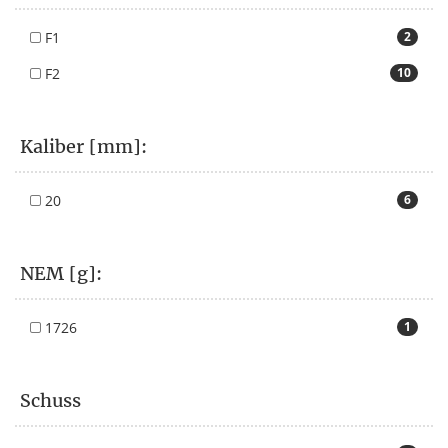
F1
2
F2
10
Kaliber [mm]:
20
6
NEM [g]:
1726
1
Schuss