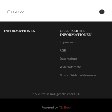
PGE122
1
INFORMATIONEN
GESETZLICHE
INFORMATIONEN
Impressum
AGB
Datenschutz
Widerrufsrecht
Muster Widerrufsformular
*
Alle Preise inkl. gesetzlicher USt.
Powered by
JTL-Shop