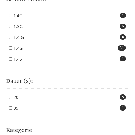
1,4G
1
1.3G
6
1.4 G
4
1.4G
31
1.4S
1
Dauer (s):
20
5
35
1
Kategorie