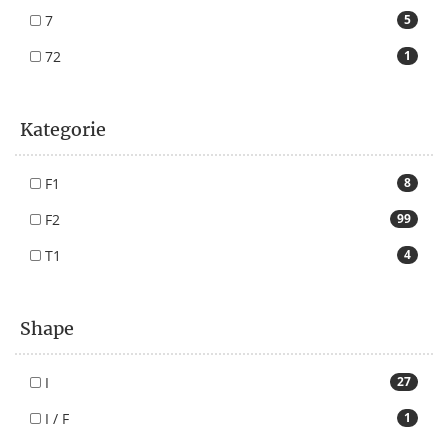
7
5
72
1
Kategorie
F1
8
F2
99
T1
4
Shape
I
27
I / F
1