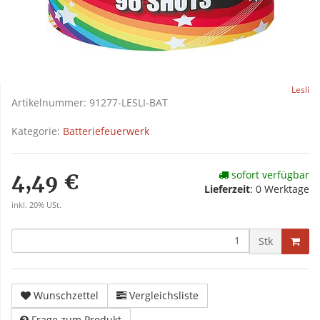
Lesli
Artikelnummer:
91277-LESLI-BAT
Kategorie:
Batteriefeuerwerk
sofort verfügbar
4,49 €
Lieferzeit
:
0 Werktage
inkl. 20% USt.
Stk
Wunschzettel
Vergleichsliste
Frage zum Produkt