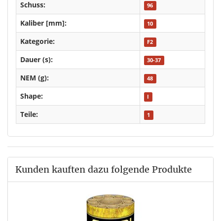
Schuss:
96
Kaliber [mm]:
10
Kategorie:
F2
Dauer (s):
30-37
NEM (g):
48
Shape:
I
Teile:
1
Kunden kauften dazu folgende Produkte