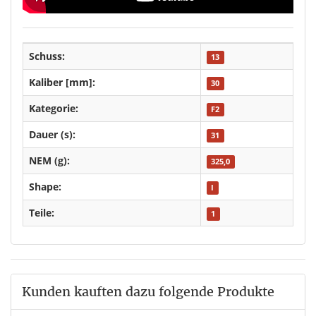
Schuss:
13
Kaliber [mm]:
30
Kategorie:
F2
Dauer (s):
31
NEM (g):
325,0
Shape:
I
Teile:
1
Kunden kauften dazu folgende Produkte