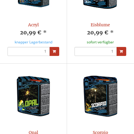
Acryl
Eisblume
20,99 €
*
20,99 €
*
knapper Lagerbestand
sofort verfügbar
Opal
Scorpio