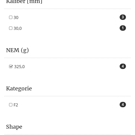
Kaliber [mm]
30
3
30,0
1
NEM (g)
325,0
4
Kategorie
F2
4
Shape