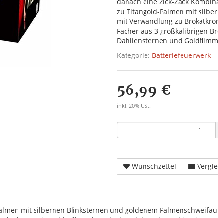
danach eine Zick-Zack Kombin
zu Titangold-Palmen mit silbe
mit Verwandlung zu Brokatkron
Fächer aus 3 großkalibrigen B
Dahliensternen und Goldflimm
Kategorie:
Batteriefeuerwerk
56,99 €
inkl. 20% USt.
Wunschzettel
Vergle
Palmen mit silbernen Blinksternen und goldenem Palmenschweifaufs