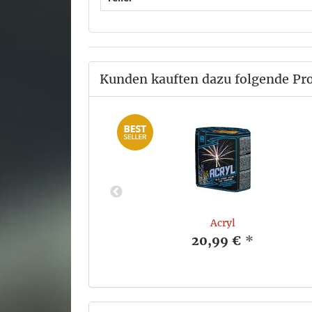
Kunden kauften dazu folgende Pr
2
Acryl
*
20,99 €
*