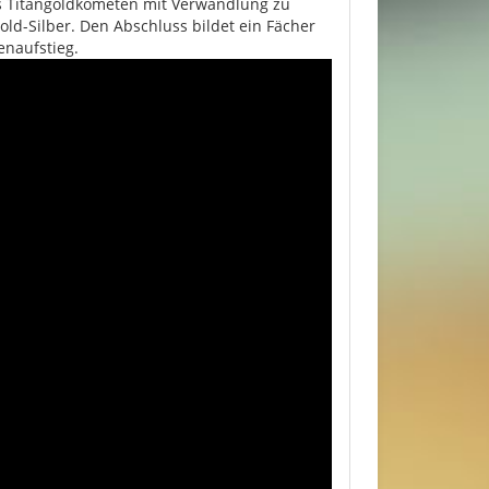
us Titangoldkometen mit Verwandlung zu
ld-Silber. Den Abschluss bildet ein Fächer
enaufstieg.