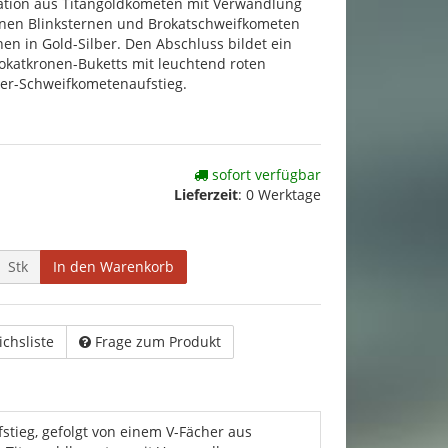
ation aus Titangoldkometen mit Verwandlung
rnen Blinksternen und Brokatschweifkometen
en in Gold-Silber. Den Abschluss bildet ein
rokatkronen-Buketts mit leuchtend roten
er-Schweifkometenaufstieg.
sofort verfügbar
Lieferzeit
:
0 Werktage
Stk
In den Warenkorb
ichsliste
Frage zum Produkt
tieg, gefolgt von einem V-Fächer aus