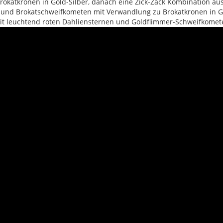
okatkronen in Gold-Silber, danach eine Zick-Zack Kombination a
 und Brokatschweifkometen mit Verwandlung zu Brokatkronen in Go
mit leuchtend roten Dahliensternen und Goldflimmer-Schweifkomet