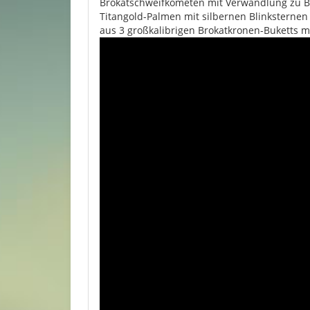
Brokatschweifkometen mit Verwandlung zu Br
Titangold-Palmen mit silbernen Blinksternen
aus 3 großkalibrigen Brokatkronen-Buketts 