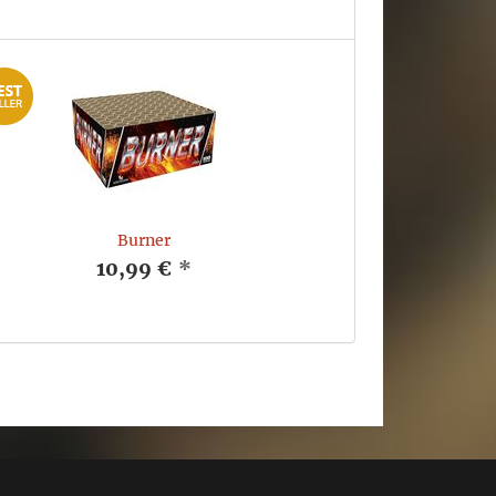
Burner
10,99 €
*