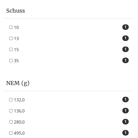
Schuss
10
1
13
1
15
1
35
1
NEM (g)
132,0
1
136,0
1
280,0
1
495,0
1