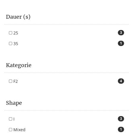
Dauer (s)
25
3
35
1
Kategorie
F2
4
Shape
I
3
Mixed
1