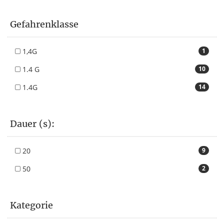
Gefahrenklasse
1,4G
1
1.4 G
10
1.4G
14
Dauer (s):
20
9
50
2
Kategorie