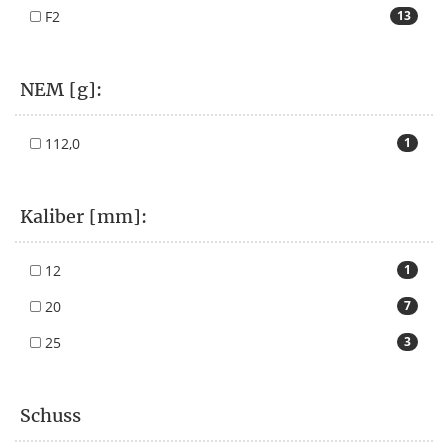
F2
13
NEM [g]:
112,0
1
Kaliber [mm]:
12
1
20
7
25
3
Schuss