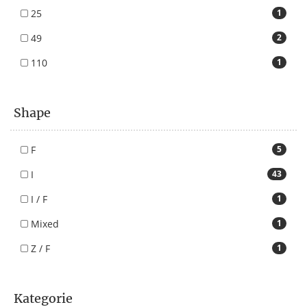
25
1
49
2
110
1
Shape
F
5
I
43
I / F
1
Mixed
1
Z / F
1
Kategorie