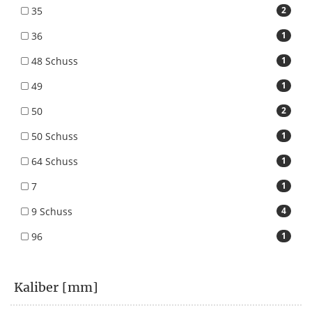
35
2
36
1
48 Schuss
1
49
1
50
2
50 Schuss
1
64 Schuss
1
7
1
9 Schuss
4
96
1
Kaliber [mm]