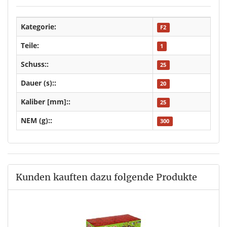
Kategorie:
F2
Teile:
1
Schuss::
25
Dauer (s)::
20
Kaliber [mm]::
25
NEM (g)::
300
Kunden kauften dazu folgende Produkte