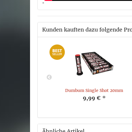
"
Kunden kauften dazu folgende Pr
Dumbum Single Shot 20mm
*
9,99 €
*
Ähnliche Artikel