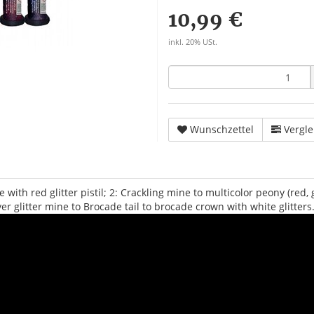
10,99 €
inkl. 20% USt.
Wunschzettel
Vergle
 with red glitter pistil; 2: Crackling mine to multicolor peony (red, 
ver glitter mine to Brocade tail to brocade crown with white glitters