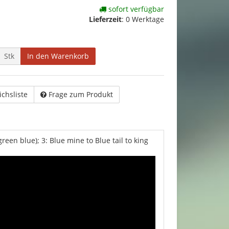
sofort verfügbar
Lieferzeit
:
0 Werktage
Stk
In den Warenkorb
ichsliste
Frage zum Produkt
green blue); 3: Blue mine to Blue tail to king
.