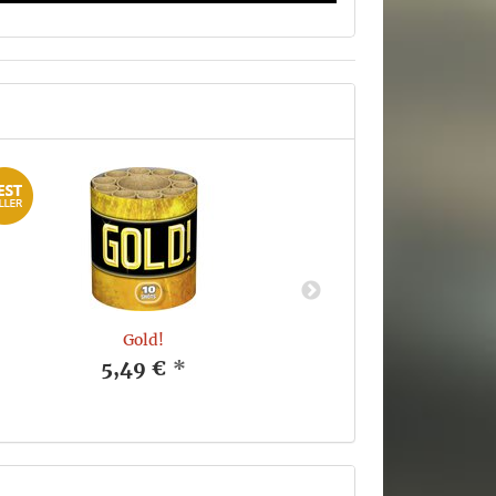
Gold!
5,49 €
*