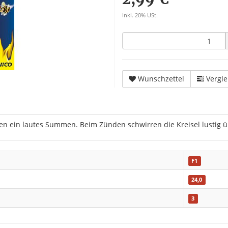
inkl. 20% USt.
Wunschzettel
Vergle
n ein lautes Summen. Beim Zünden schwirren die Kreisel lustig ü
F1
24,0
3