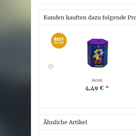
Kunden kauften dazu folgende Pr
2
Aeon
*
4,49 €
*
Ähnliche Artikel