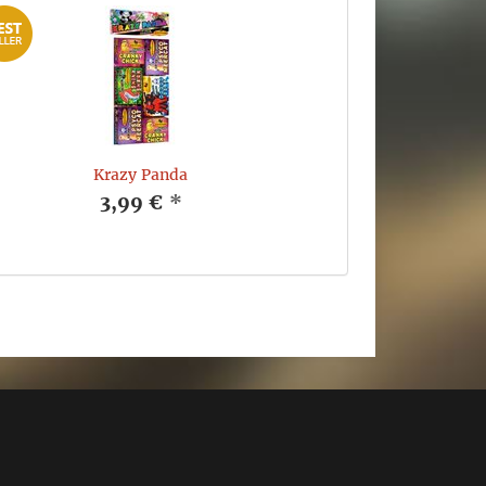
Krazy Panda
3,99 €
*