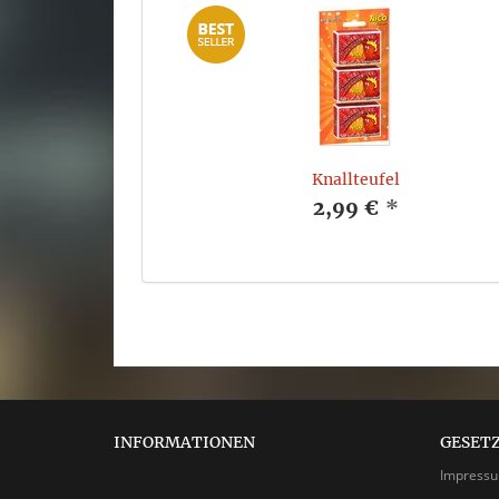
Knallteufel
2,99 €
*
INFORMATIONEN
GESET
Impress