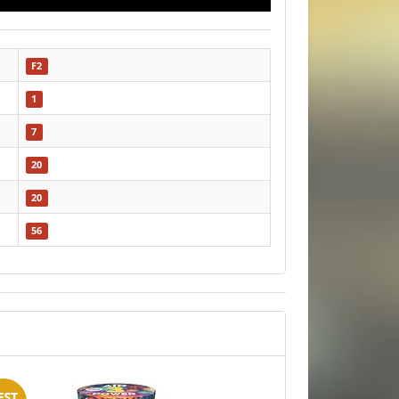
F2
1
7
20
20
56