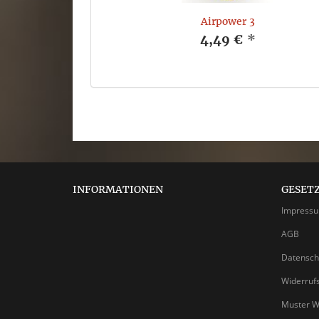
Airpower 3
4,49 €
*
INFORMATIONEN
GESET
Impress
AGB
Datensch
Widerruf
Muster W