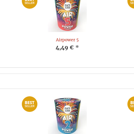
Airpower 5
4,49 €
*