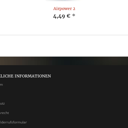
Airpower 2
4,49 €
*
ZLICHE INFORMATIONEN
um
utz
srecht
iderrufsformular