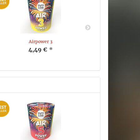
Airpower 3
4,49 €
*