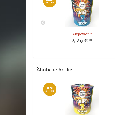
Airpower 2
*
4,49 €
*
Ähnliche Artikel