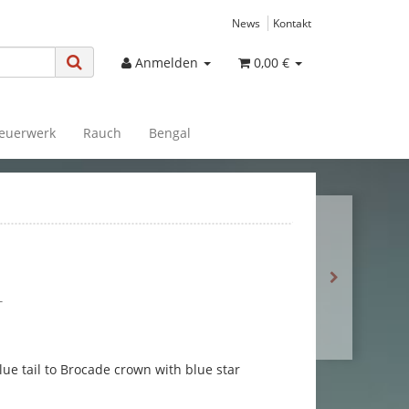
News
Kontakt
Anmelden
0,00 €
euerwerk
Rauch
Bengal
T
e tail to Brocade crown with blue star