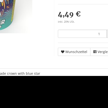
4,49 €
inkl. 20% USt.
Wunschzettel
Vergle
cade crown with blue star