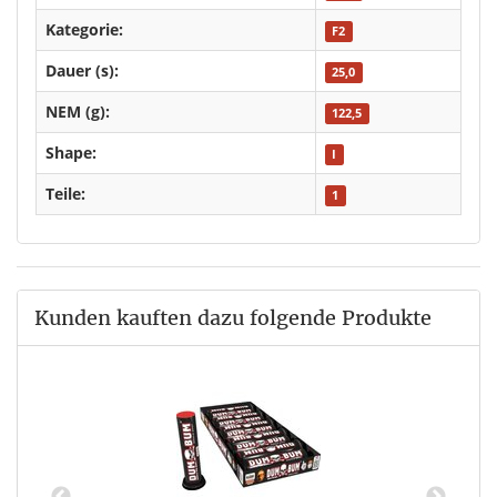
Kategorie:
F2
Dauer (s):
25,0
NEM (g):
122,5
Shape:
I
Teile:
1
Kunden kauften dazu folgende Produkte