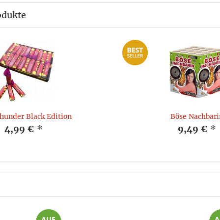
odukte
Thunder Black Edition
Böse Nachbari
4,99 €
*
9,49 €
*