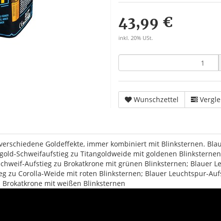
43,99 €
inkl. 20% USt.
Wunschzettel
Vergle
erschiedene Goldeffekte, immer kombiniert mit Blinksternen. Bla
ngold-Schweifaufstieg zu Titangoldweide mit goldenen Blinksterne
schweif-Aufstieg zu Brokatkrone mit grünen Blinksternen; Blauer 
ieg zu Corolla-Weide mit roten Blinksternen; Blauer Leuchtspur-Au
u Brokatkrone mit weißen Blinksternen