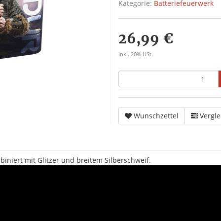
Kategorie:
Batteriefeuerwerk
26,99 €
inkl. 20% USt.
Wunschzettel
Vergle
niert mit Glitzer und breitem Silberschweif.