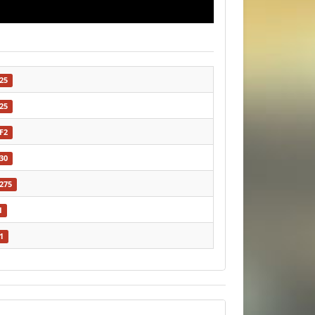
25
25
F2
30
275
I
1