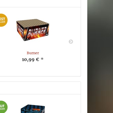
Burner
10,99 €
*