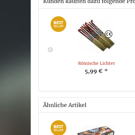
Kunden kauften dazu folgende Pr
Römische Lichter
*
5,99 €
*
Ähnliche Artikel