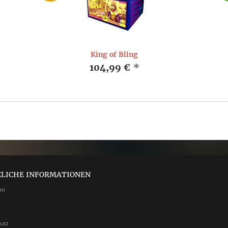
King of Bling
104,99 €
*
ZLICHE INFORMATIONEN
um
utz