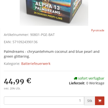
Pyrotrade
Artikelnummer:
90801-PGE-BAT
EAN:
5710924390136
Palmdreams - chrysantehmum coconut and blue pearl and
green glittering.
Kategorie:
Batteriefeuerwerk
sofort verfügbar
44,99 €
Lieferzeit
:
0 Werktage
inkl. 20% USt.
Stk