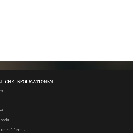
ZLICHE INFORMATIONEN
um
utz
srecht
iderrufsformular