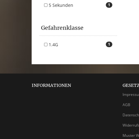
5 Sekunden
1
Gefahrenklasse
1.4G
1
INFORMATIONEN
GESET
Impress
AGB
Datensch
Widerruf
Muster W