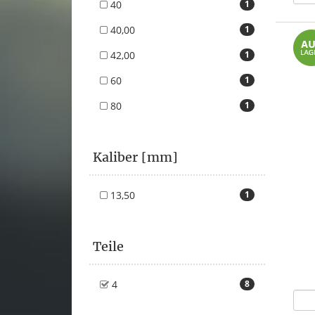
40
1
40,00
1
42,00
1
60
1
80
1
Kaliber [mm]
13,50
1
Teile
4
8