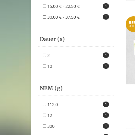
15,00 € - 22,50 €
1
30,00 € - 37,50 €
1
Dauer (s)
2
1
10
1
NEM (g)
112,0
1
12
1
300
1