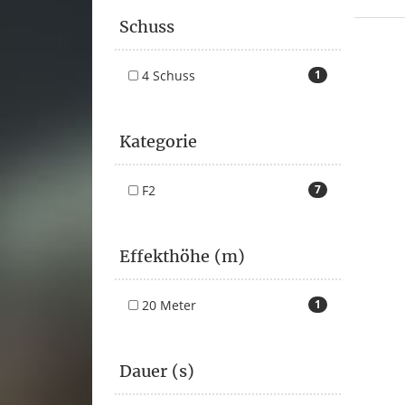
Schuss
4 Schuss
1
Kategorie
F2
7
Effekthöhe (m)
20 Meter
1
Dauer (s)