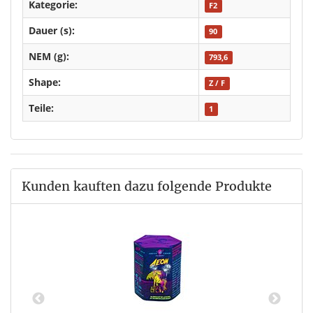
Kategorie:
F2
Dauer (s):
90
NEM (g):
793,6
Shape:
Z / F
Teile:
1
Kunden kauften dazu folgende Produkte