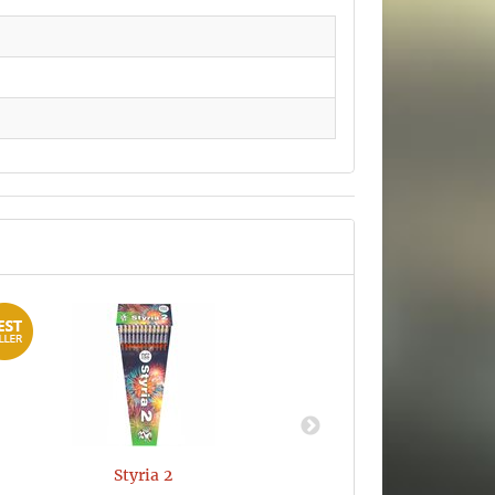
Styria 2
Color Th