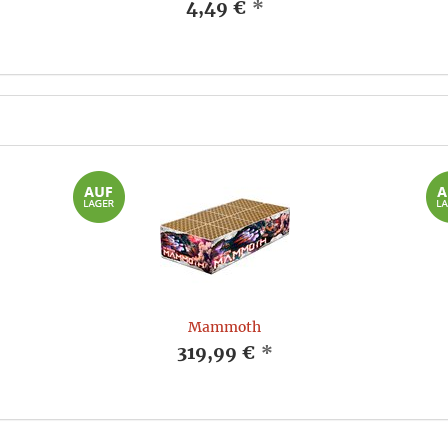
4,49 €
*
Mammoth
319,99 €
*