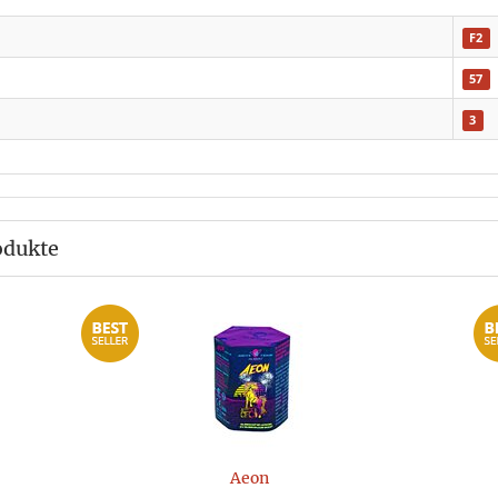
F2
57
3
odukte
Aeon