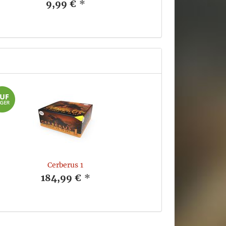
9,99 €
*
Cerberus 1
184,99 €
*