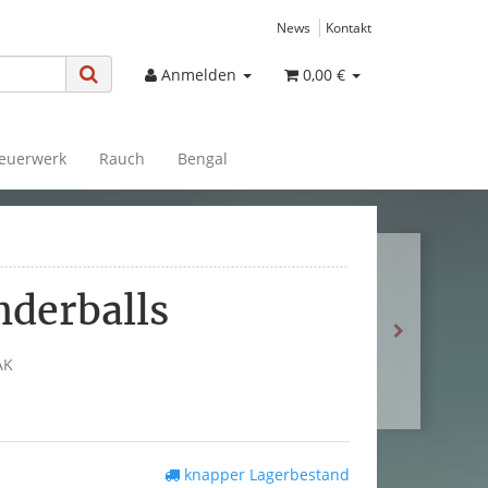
News
Kontakt
Anmelden
0,00 €
euerwerk
Rauch
Bengal
nderballs
AK
knapper Lagerbestand