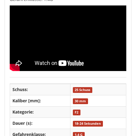
Schuss:
25 Schuss
Kaliber [mm]:
30 mm
Kategorie:
F2
Dauer (s):
18-24 Sekunden
Gefahrenklasse:
1.4 G