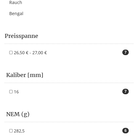
Rauch
Bengal
Preisspanne
26,50 € - 27,00 €
7
Kaliber [mm]
16
7
NEM (g)
282,5
6