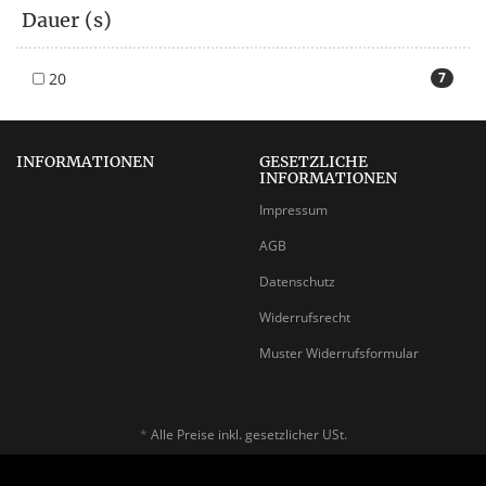
Dauer (s)
20
7
INFORMATIONEN
GESETZLICHE
INFORMATIONEN
Impressum
AGB
Datenschutz
Widerrufsrecht
Muster Widerrufsformular
*
Alle Preise inkl. gesetzlicher USt.