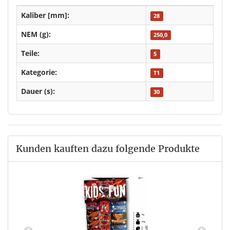
Kaliber [mm]:
28
NEM (g):
250,0
Teile:
5
Kategorie:
T1
Dauer (s):
30
Kunden kauften dazu folgende Produkte