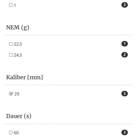
1
3
NEM (g)
22,5
1
24,5
2
Kaliber [mm]
29
3
Dauer (s)
60
3