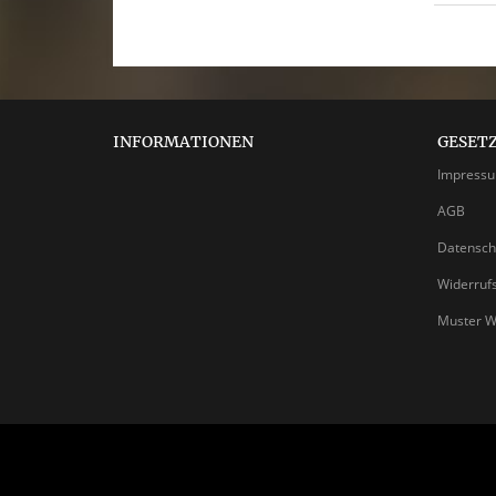
INFORMATIONEN
GESET
Impress
AGB
Datensch
Widerruf
Muster W