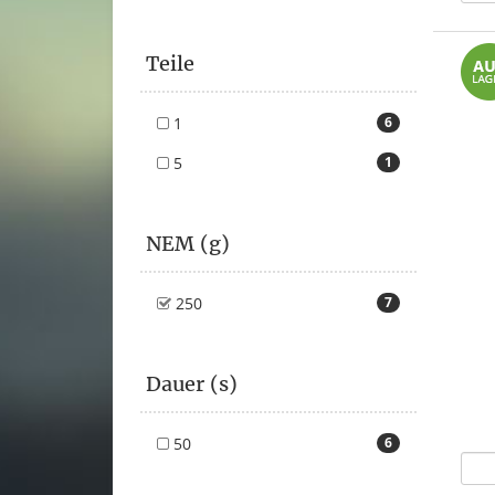
Teile
1
6
5
1
NEM (g)
250
7
Dauer (s)
50
6