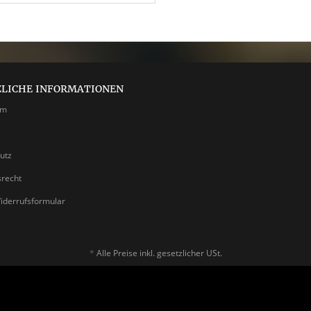
ZLICHE INFORMATIONEN
um
utz
srecht
iderrufsformular
*
Alle Preise inkl. gesetzlicher USt.