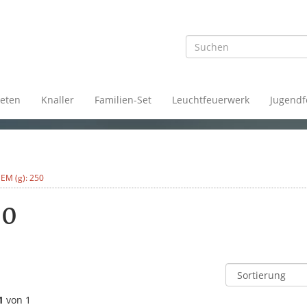
eten
Knaller
Familien-Set
Leuchtfeuerwerk
Jugendf
EM (g): 250
50
1
von 1