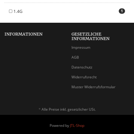
1.4G
1
INFORMATIONEN
GESETZLICHE
INFORMATIONEN
Impressum
AGB
Datenschutz
Widerrufsrecht
Muster Widerrufsformular
*
Alle Preise inkl. gesetzlicher USt.
Powered by
JTL-Shop