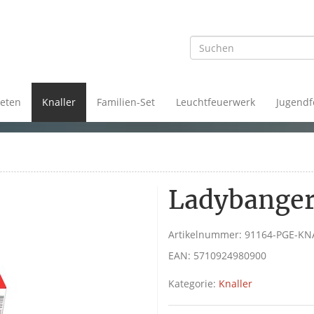
eten
Knaller
Familien-Set
Leuchtfeuerwerk
Jugendf
Ladybanger
Artikelnummer:
91164-PGE-KN
EAN:
5710924980900
Kategorie:
Knaller