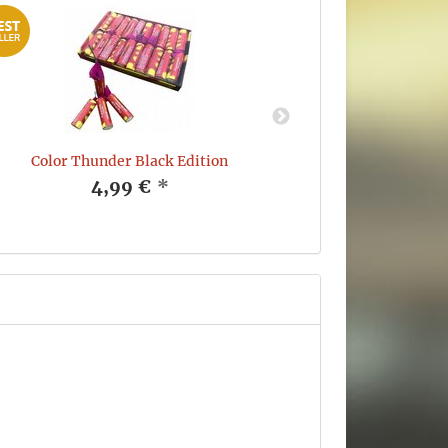
Color Thunder Black Edition
Dumbum 
4,99 €
*