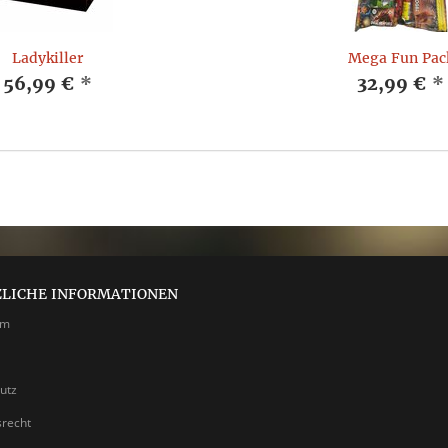
Ladykiller
Mega Fun Pac
56,99 €
*
32,99 €
*
ZLICHE INFORMATIONEN
um
utz
srecht