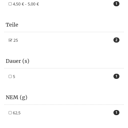
4,50 € - 5,00 €
1
Teile
25
2
Dauer (s)
5
1
NEM (g)
62,5
1